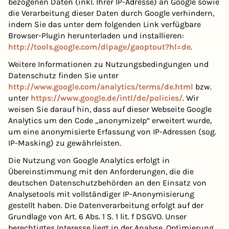
bezogenen Daten (inkl. Ihrer IP-Adresse) an Google sowie
die Verarbeitung dieser Daten durch Google verhindern,
indem Sie das unter dem folgenden Link verfügbare
Browser-Plugin herunterladen und installieren:
http://tools.google.com/dlpage/gaoptout?hl=de
.
Weitere Informationen zu Nutzungsbedingungen und
Datenschutz finden Sie unter
http://www.google.com/analytics/terms/de.html
bzw.
unter
https://www.google.de/intl/de/policies/
. Wir
weisen Sie darauf hin, dass auf dieser Webseite Google
Analytics um den Code „anonymizeIp“ erweitert wurde,
um eine anonymisierte Erfassung von IP-Adressen (sog.
IP-Masking) zu gewährleisten.
Die Nutzung von Google Analytics erfolgt in
Übereinstimmung mit den Anforderungen, die die
deutschen Datenschutzbehörden an den Einsatz von
Analysetools mit vollständiger IP-Anonymisierung
gestellt haben. Die Datenverarbeitung erfolgt auf der
Grundlage von Art. 6 Abs. 1 S. 1 lit. f DSGVO. Unser
berechtigtes Interesse liegt in der Analyse, Optimierung