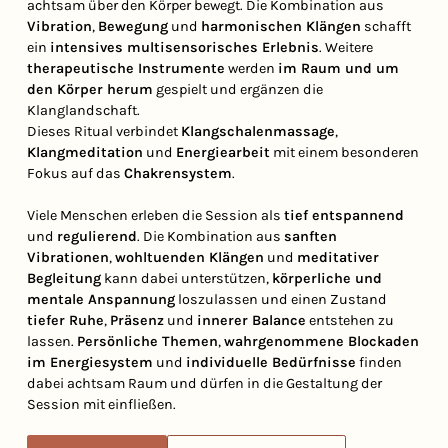
achtsam über den Körper bewegt. Die Kombination aus
Vibration
,
Bewegung
und
harmonischen Klängen
schafft
ein
intensives multisensorisches Erlebnis
. Weitere
therapeutische Instrumente
werden
im Raum und um
den Körper herum
gespielt und ergänzen die
Klanglandschaft.
Dieses Ritual verbindet
Klangschalenmassage
,
Klangmeditation
und
Energiearbeit
mit einem besonderen
Fokus auf das
Chakrensystem
.
Viele Menschen erleben die Session als
tief entspannend
und
regulierend
. Die Kombination aus
sanften
Vibrationen
,
wohltuenden Klängen
und
meditativer
Begleitung
kann dabei unterstützen,
körperliche und
mentale Anspannung
loszulassen und einen Zustand
tiefer Ruhe
,
Präsenz
und
innerer Balance
entstehen zu
lassen.
Persönliche Themen
,
wahrgenommene Blockaden
im Energiesystem
und
individuelle Bedürfnisse
finden
dabei achtsam Raum und dürfen in die Gestaltung der
Session mit einfließen.