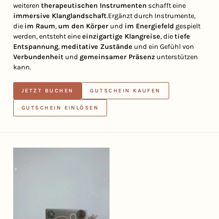
weiteren
therapeutischen Instrumenten
schafft eine
immersive Klanglandschaft
.Ergänzt durch Instrumente,
die
im Raum
,
um den Körper
und
im Energiefeld
gespielt
werden, entsteht eine
einzigartige Klangreise
, die
tiefe
Entspannung
,
meditative Zustände
und ein Gefühl von
Verbundenheit
und
gemeinsamer Präsenz
unterstützen
kann.
JETZT BUCHEN
GUTSCHEIN KAUFEN
GUTSCHEIN EINLÖSEN