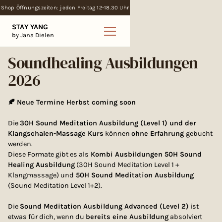
Shop Öffnungszeiten: jeden Freitag 12-18.30 Uhr
STAY YANG
by Jana Dielen
Soundhealing Ausbildungen
2026
🍂 Neue Termine Herbst coming soon
Die
30H Sound Meditation Ausbildung (Level 1) und der
Klangschalen-Massage Kurs
können
ohne Erfahrung
gebucht
werden.
Diese Formate gibt es als
Kombi Ausbildungen 50H Sound
Healing Ausbildung
(30H Sound Meditation Level 1 +
Klangmassage) und
50H Sound Meditation Ausbildung
(Sound Meditation Level 1+2).
Die
Sound Meditation Ausbildung Advanced (Level 2)
ist
etwas für dich, wenn du
bereits eine Ausbildung
absolviert